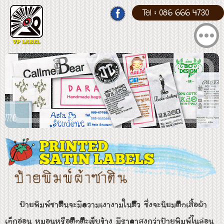
Tel : 086 666 4730
Toggl
navig
ป้ายพิมพ์ซาตินจะมีความเงางามในตัว ซึ่งจะนิยมติดเสื้อผ้า
เด็กอ่อน หมอนหรือติดตะเข็บข้าง มีราคาสูงกว่าป้ายพิมพ์ไนล่อน